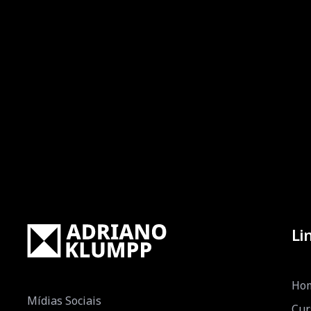
Li
Ho
Mídias Sociais
Cur