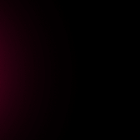
Popular
Destacado
Recente
A história da Cimed: a
marca farmacêutica que
virou a queridinha da
geração Z
12 meses atrás
Doc.ind
Magazine Luiza: uma
jornada de
transformação digital e
estratégia orientada a
dados