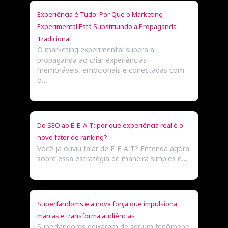
Experiência é Tudo: Por Que o Marketing
Experimental Está Substituindo a Propaganda
Tradicional
O marketing experimental supera a
propaganda ao criar experiências
memoráveis, emocionais e conectadas com
o…
Do SEO ao E-E-A-T: por que experiência real é o
novo fator de ranking?
Você já ouviu falar de E-E-A-T? Entenda agora
sobre essa estratégia de maneira simples e…
Superfandoms e a nova força que impulsiona
marcas e transforma audiências
Superfandoms deixaram de ser um fenômeno