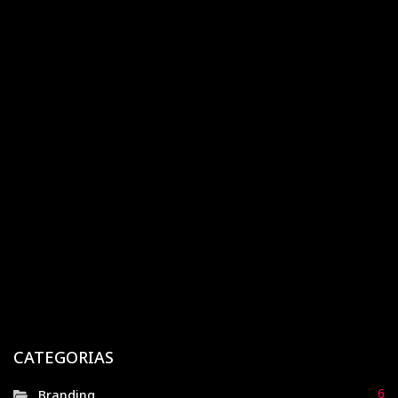
Popular
Destacado
Recente
A história da Cimed: a marca farmacêutica que
virou a queridinha da geração Z
1 ano atrás
Doc.ind
Magazine Luiza: uma jornada de transformação
digital e estratégia orientada a dados
8 meses atrás
Doc.ind
Havaianas: de sandálias de borracha ao símbolo
nacional de brasilidade
CATEGORIAS
10 meses atrás
Doc.ind
6
Branding