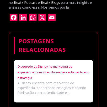
no
Beatz Podcast
e
Beatz Blogs
para mais insights e
análises como essa. Nos vemos por lá!
Facebook
LinkedIn
WhatsApp
X
Email
POSTAGENS
RELACIONADAS
O segredo da Disney no marketing de
experiência: como transformar encantamento em
estratégia
A Disney encanta com marketing de
experiência, conectando emoções e criando
fidelização com autenticidade e…