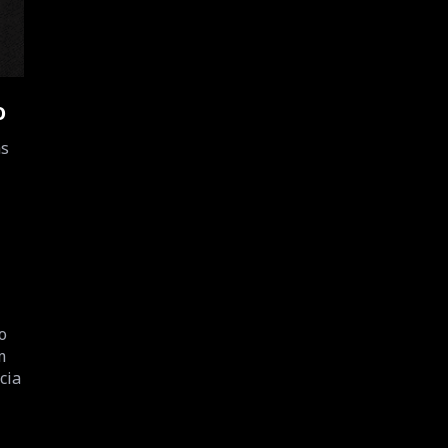
o
as
o
m
cia