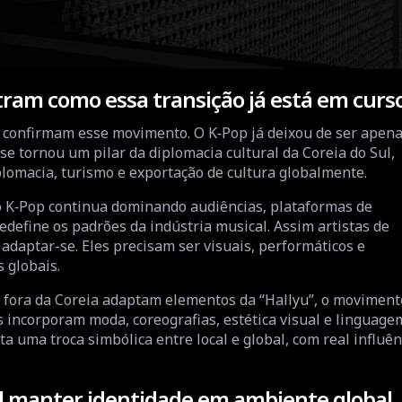
ram como essa transição já está em curs
 confirmam esse movimento. O K‑Pop já deixou de ser apen
 se tornou um pilar da diplomacia cultural da Coreia do Sul,
plomacia, turismo e exportação de cultura globalmente.
o K‑Pop continua dominando audiências, plataformas de
edefine os padrões da indústria musical. Assim artistas de
adaptar-se. Eles precisam ser visuais, performáticos e
 globais.
 fora da Coreia adaptam elementos da “Hallyu”, o moviment
s incorporam moda, coreografias, estética visual e linguage
a uma troca simbólica entre local e global, com real influên
cal manter identidade em ambiente global