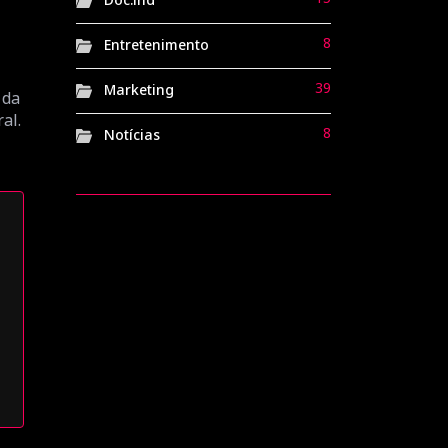
8
Entretenimento
39
Marketing
 da
al.
8
Notícias