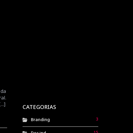
geração Z
12 meses atrás
Doc.ind
Magazine Luiza: uma
jornada de
transformação digital e
estratégia orientada a
dados
6 meses atrás
Doc.ind
Havaianas: de sandálias
de borracha ao símbolo
 da
al.
nacional de brasilidade
[…]
8 meses atrás
CATEGORIAS
Doc.ind
3
Branding
15
Doc.ind