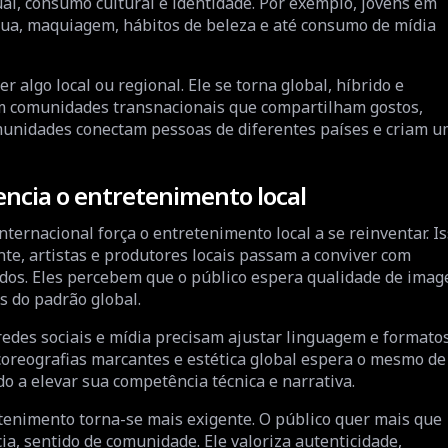
ual, consumo cultural e identidade. Por exemplo, jovens em
rua, maquiagem, hábitos de beleza e até consumo de mídia
 algo local ou regional. Ele se torna global, híbrido e
am comunidades transnacionais que compartilham gostos,
comunidades conectam pessoas de diferentes países e criam 
encia o entretenimento local
nternacional força o entretenimento local a se reinventar. I
te, artistas e produtores locais passam a conviver com
cados. Eles percebem que o público espera qualidade de ima
s do padrão global.
edes sociais e mídia precisam ajustar linguagem e formatos
coreografias marcantes e estética global espera o mesmo de
do a elevar sua competência técnica e narrativa.
tenimento torna-se mais exigente. O público quer mais que
ia, sentido de comunidade. Ele valoriza autenticidade,