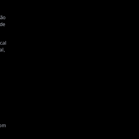
ção
ade
cal
al,
com