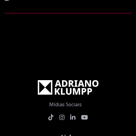
Mídias Sociais