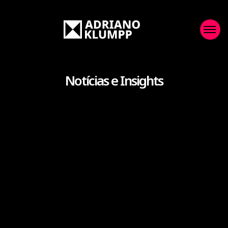
Notícias e Insights