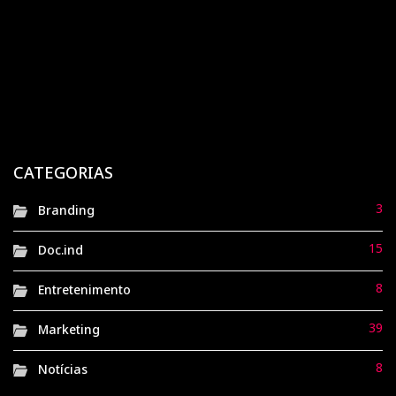
Doc.ind
Magazine Luiza: uma jornada de transformação
digital e estratégia orientada a dados
6 meses atrás
Doc.ind
Havaianas: de sandálias de borracha ao símbolo
nacional de brasilidade
CATEGORIAS
8 meses atrás
Doc.ind
3
Branding
15
Doc.ind
8
Entretenimento
39
Marketing
8
Notícias