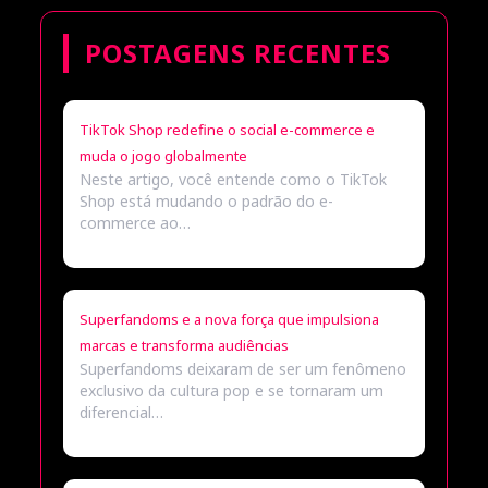
POSTAGENS RECENTES
TikTok Shop redefine o social e-commerce e
muda o jogo globalmente
Neste artigo, você entende como o TikTok
Shop está mudando o padrão do e-
commerce ao…
Superfandoms e a nova força que impulsiona
marcas e transforma audiências
Superfandoms deixaram de ser um fenômeno
exclusivo da cultura pop e se tornaram um
diferencial…