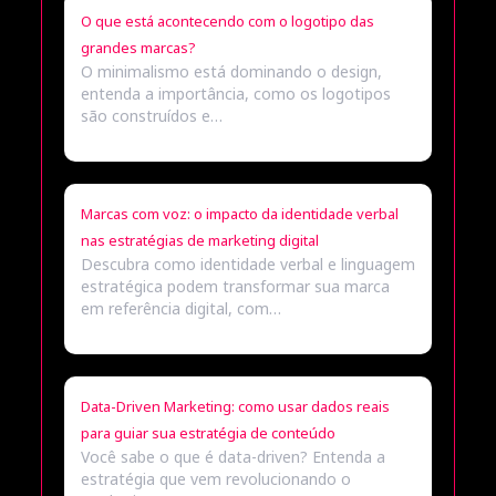
O que está acontecendo com o logotipo das
grandes marcas?
O minimalismo está dominando o design,
entenda a importância, como os logotipos
são construídos e…
Marcas com voz: o impacto da identidade verbal
nas estratégias de marketing digital
Descubra como identidade verbal e linguagem
estratégica podem transformar sua marca
em referência digital, com…
Data-Driven Marketing: como usar dados reais
para guiar sua estratégia de conteúdo
Você sabe o que é data-driven? Entenda a
estratégia que vem revolucionando o