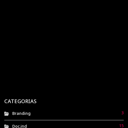
Popular
Destacado
Recente
A história da Cimed: a marca farmacêutica que
virou a queridinha da geração Z
12 meses atrás
Doc.ind
Magazine Luiza: uma jornada de transformação
digital e estratégia orientada a dados
6 meses atrás
Doc.ind
Havaianas: de sandálias de borracha ao símbolo
nacional de brasilidade
CATEGORIAS
8 meses atrás
Doc.ind
3
Branding
15
Doc.ind