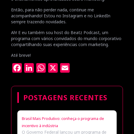
Então, para não perder nada, continue me
acompanhando! Estou no Instagram e no LinkedIn
sempre trazendo novidades.
Ah! E eu também sou host do Beatz Podcast, um
programa com vários convidados do mundo corporativo
compartilhando suas experiências com marketing.
Até breve!
Facebook
LinkedIn
WhatsApp
X
Email
POSTAGENS RECENTES
Brasil Mais Produtivo: conheça o programa de
incentivo à indústria
O Governo Federal lançou um programa de