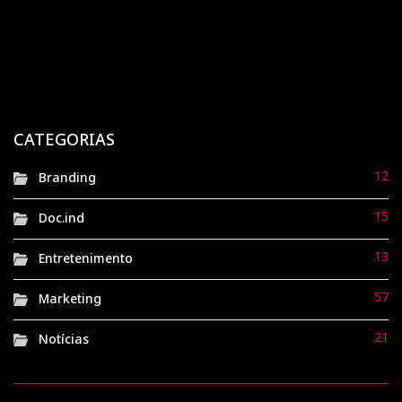
Tramontina: a ferraria gaúcha que virou símbolo
global de qualidade e tradição
1 ano atrás
Doc.ind
Havaianas: de sandálias de borracha ao símbolo
nacional de brasilidade
CATEGORIAS
1 ano atrás
Doc.ind
12
Branding
15
Doc.ind
13
Entretenimento
57
Marketing
21
Notícias