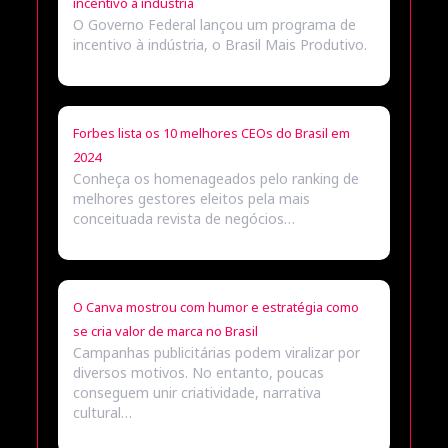
incentivo à indústria
O Governo Federal lançou um programa de
incentivo à indústria, o Brasil Mais Produtivo.
Forbes lista os 10 melhores CEOs do Brasil em
2024
Conheça os homenageados pelo ranking de
melhores gestores eleitos pela mais
conceituada revista de negócios…
O Canva mostrou com humor e estratégia como
se cria valor de marca no Brasil
Campanhas publicitárias podem viralizar por
diversos motivos. No entanto, poucas
conseguem unir criatividade, narrativa
cultural…