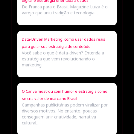
digital e estratégia orientada a dados
De Franca para o Brasil, Magazine Luiza é o
varejo que uniu tradição e tecnologia…
Data-Driven Marketing: como usar dados reais
para guiar sua estratégia de conteúdo
Você sabe o que é data-driven? Entenda a
estratégia que vem revolucionando o
marketing.
O Canva mostrou com humor e estratégia como
se cria valor de marca no Brasil
Campanhas publicitárias podem viralizar por
diversos motivos. No entanto, poucas
conseguem unir criatividade, narrativa
cultural…