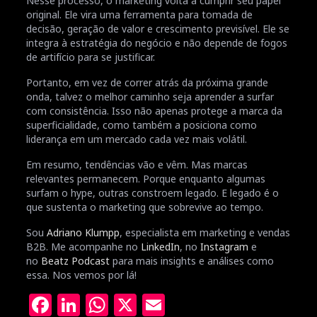
Nesse processo, o marketing volta a cumprir seu papel
original. Ele vira uma ferramenta para tomada de
decisão, geração de valor e crescimento previsível. Ele se
integra à estratégia do negócio e não depende de fogos
de artifício para se justificar.
Portanto, em vez de correr atrás da próxima grande
onda, talvez o melhor caminho seja aprender a surfar
com consistência. Isso não apenas protege a marca da
superficialidade, como também a posiciona como
liderança em um mercado cada vez mais volátil.
Em resumo, tendências vão e vêm. Mas marcas
relevantes permanecem. Porque enquanto algumas
surfam o hype, outras constroem legado. E legado é o
que sustenta o marketing que sobrevive ao tempo.
Sou
Adriano Klumpp
, especialista em marketing e vendas
B2B. Me acompanhe no
LinkedIn
, no
Instagram
e
no
Beatz Podcast
para mais insights e análises como
essa. Nos vemos por lá!
Facebook
LinkedIn
WhatsApp
X
Email