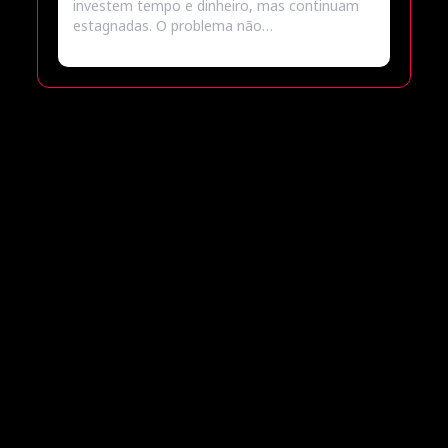
investem tempo e dinheiro, mas continuam
estagnadas. O problema não…
Popular
Destacado
Recente
A história da Cimed: a marca farmacêutica que
virou a queridinha da geração Z