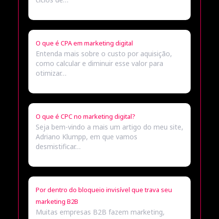
O que é CPA em marketing digital
Entenda mais sobre o custo por aquisição,
como calcular e diminuir esse valor para
otimizar…
O que é CPC no marketing digital?
Seja bem-vindo a mais um artigo do meu site,
Adriano Klumpp, em que vamos
desmistificar…
Por dentro do bloqueio invisível que trava seu
marketing B2B
Muitas empresas B2B fazem marketing,