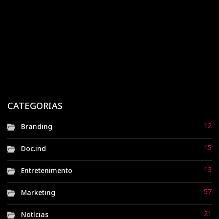
1 ano atrás
Doc.ind
Tramontina: a ferraria gaúcha que virou símbolo
global de qualidade e tradição
1 ano atrás
Doc.ind
Havaianas: de sandálias de borracha ao símbolo
nacional de brasilidade
CATEGORIAS
1 ano atrás
Doc.ind
12
Branding
15
Doc.ind
13
Entretenimento
57
Marketing
21
Notícias