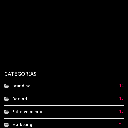
virou a queridinha da geração Z
1 ano atrás
Doc.ind
Tramontina: a ferraria gaúcha que virou símbolo
global de qualidade e tradição
1 ano atrás
Doc.ind
Havaianas: de sandálias de borracha ao símbolo
nacional de brasilidade
CATEGORIAS
1 ano atrás
Doc.ind
12
Branding
15
Doc.ind
13
Entretenimento
57
Marketing