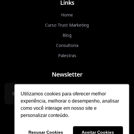
Links
Home
Curso Trust Marketing
Blog
Consultoria
Palestras
Newsletter
Utilizamos cookies para oferecer melhor
experiência, melhorar o desempenho, analisar
como você interage em nosso site e
Eu concordo com a
Política de Privacidade.
personalizar conteúdo.
Beatz
-
Marketing Digital Indaiatuba
Recusar Cookies
Aceitar Cookies