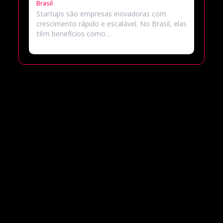
Brasil
Startups são empresas inovadoras com
crescimento rápido e escalável. No Brasil, elas
têm benefícios como…
Popular
Destacado
Recente
A história da Cimed: a marca farmacêutica que